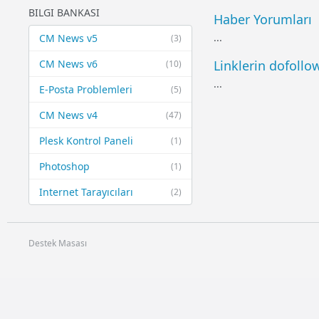
BILGI BANKASI
Haber Yorumları
...
CM News v5
(3)
CM News v6
Linklerin dofollo
(10)
...
E-Posta Problemleri
(5)
CM News v4
(47)
Plesk Kontrol Paneli
(1)
Photoshop
(1)
Internet Tarayıcıları
(2)
Destek Masası