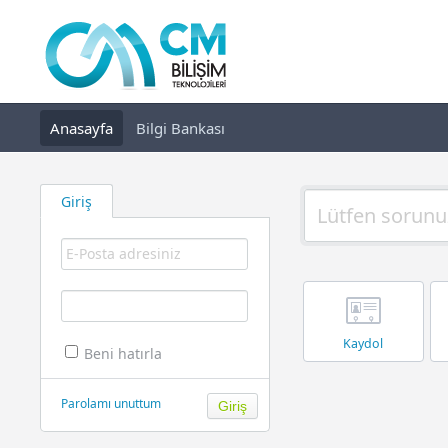
Anasayfa
Bilgi Bankası
Giriş
Kaydol
Beni hatırla
Parolamı unuttum