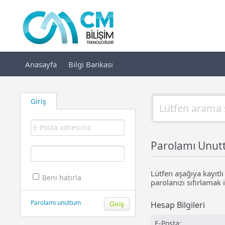
Anasayfa
Bilgi Bankası
Giriş
Parolamı Unu
Lütfen aşağıya kayıtlı
Beni hatırla
parolanızı sıfırlamak i
Parolamı unuttum
Hesap Bilgileri
E-Posta: