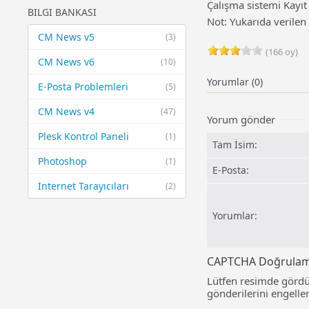
Çalışma sistemi Kayı
BILGI BANKASI
Not: Yukarıda verilen
CM News v5
(3)
(166 oy)
CM News v6
(10)
Yorumlar (0)
E-Posta Problemleri
(5)
CM News v4
(47)
Yorum gönder
Plesk Kontrol Paneli
(1)
Tam İsim:
Photoshop
(1)
E-Posta:
Internet Tarayıcıları
(2)
Yorumlar:
CAPTCHA Doğrula
Lütfen resimde gördü
gönderilerini engellem