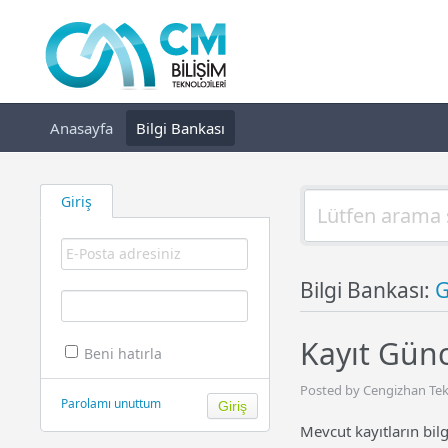
Anasayfa
Bilgi Bankası
Giriş
Bilgi Bankası:
G
Kayıt Gün
Beni hatırla
Posted by Cengizhan Teki
Parolamı unuttum
Mevcut kayıtların bilg