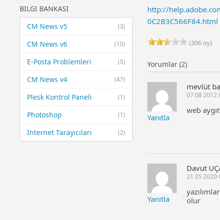
BILGI BANKASI
http://help.adobe.
0C2B3C566F84.html
CM News v5
(3)
(306 oy)
CM News v6
(10)
E-Posta Problemleri
(5)
Yorumlar (2)
CM News v4
(47)
mevlüt ba
07 08 2012 
Plesk Kontrol Paneli
(1)
web aygıtı
Photoshop
(1)
Yanıtla
Internet Tarayıcıları
(2)
Davut UÇ
21 05 2020 
yazılımla
Yanıtla
olur