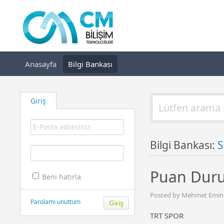
Anasayfa
Bilgi Bankası
Giriş
Bilgi Bankası:
S
Puan Dur
Beni hatırla
Posted by Mehmet Emin A
Parolamı unuttum
TRT SPOR