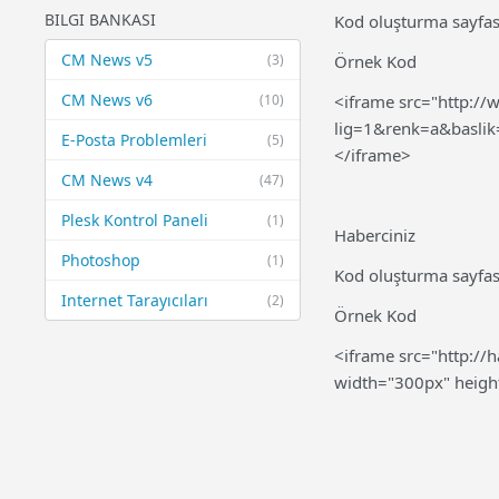
BILGI BANKASI
Kod oluşturma sayfas
CM News v5
(3)
Örnek Kod
CM News v6
(10)
<iframe src="http://
lig=1&renk=a&baslik
E-Posta Problemleri
(5)
</iframe>
CM News v4
(47)
Plesk Kontrol Paneli
(1)
Haberciniz
Photoshop
(1)
Kod oluşturma sayfas
Internet Tarayıcıları
(2)
Örnek Kod
<iframe src="http://h
width="300px" heigh