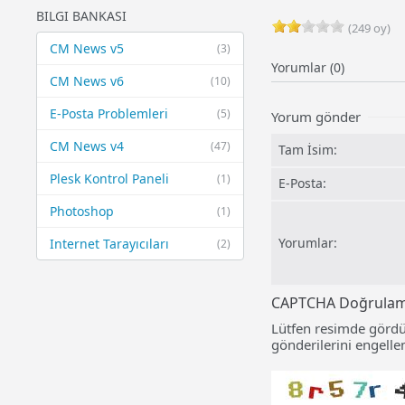
BILGI BANKASI
(249 oy)
CM News v5
(3)
Yorumlar (0)
CM News v6
(10)
E-Posta Problemleri
(5)
Yorum gönder
CM News v4
(47)
Tam İsim:
Plesk Kontrol Paneli
(1)
E-Posta:
Photoshop
(1)
Yorumlar:
Internet Tarayıcıları
(2)
CAPTCHA Doğrula
Lütfen resimde gördü
gönderilerini engellem