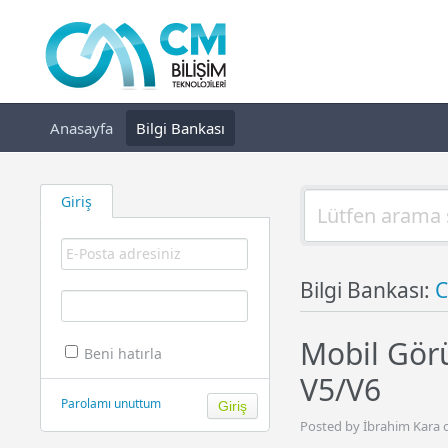
Anasayfa
Bilgi Bankası
Giriş
Bilgi Bankası:
C
Mobil Gör
Beni hatırla
V5/V6
Parolamı unuttum
Posted by İbrahim Kara o