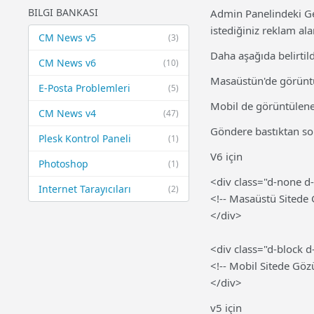
BILGI BANKASI
Admin Panelindeki Ge
istediğiniz reklam ala
CM News v5
(3)
Daha aşağıda belirtil
CM News v6
(10)
Masaüstün'de görüntü
E-Posta Problemleri
(5)
Mobil de görüntülenec
CM News v4
(47)
Göndere bastıktan son
Plesk Kontrol Paneli
(1)
V6 için
Photoshop
(1)
<div class="d-none d
Internet Tarayıcıları
(2)
<!-- Masaüstü Sitede
</div>
<div class="d-block 
<!-- Mobil Sitede Göz
</div>
v5 için