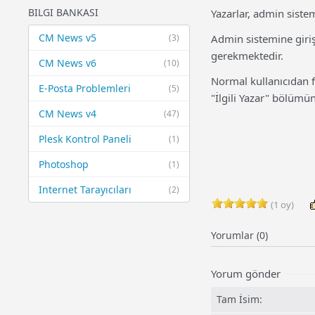
BILGI BANKASI
Yazarlar, admin siste
CM News v5
(3)
Admin sistemine giriş
gerekmektedir.
CM News v6
(10)
Normal kullanıcıdan f
E-Posta Problemleri
(5)
"İlgili Yazar" bölümün
CM News v4
(47)
Plesk Kontrol Paneli
(1)
Photoshop
(1)
Internet Tarayıcıları
(2)
(1 oy)
Yorumlar (0)
Yorum gönder
Tam İsim: