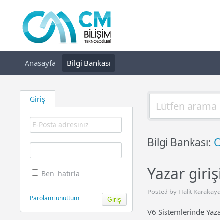
Anasayfa
Bilgi Bankası
Giriş
Bilgi Bankası:
C
Yazar giri
Beni hatırla
Posted by Halit Karakaya
Parolamı unuttum
V6 Sistemlerinde Yaza