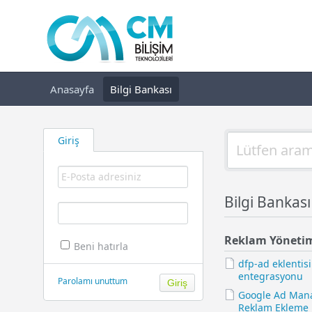
Anasayfa
Bilgi Bankası
Giriş
Bilgi Bankas
Reklam Yöneti
Beni hatırla
dfp-ad eklentis
entegrasyonu
Parolamı unuttum
Google Ad Mana
Reklam Ekleme