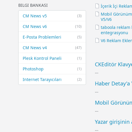
BILGI BANKASI
İçerik İçi Rekla
Mobil Görünüm 
CM News v5
(3)
V5/V6
CM News v6
(10)
taboola reklam k
entegrasyonu
E-Posta Problemleri
(5)
V6 Reklam Ekle
CM News v4
(47)
Plesk Kontrol Paneli
(1)
CKEditör Klavye
Photoshop
(1)
...
Internet Tarayıcıları
(2)
Haber Detay'a
...
Mobil Görünüm
...
Yazar girişinin
...