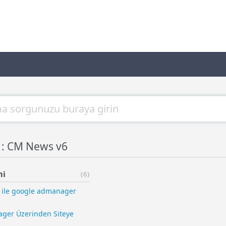
ı : CM News v6
mi
(6)
i ile google admanager
ger Üzerinden Siteye