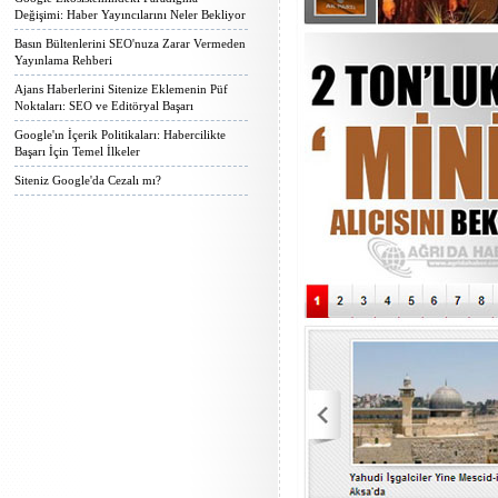
Değişimi: Haber Yayıncılarını Neler Bekliyor
Basın Bültenlerini SEO'nuza Zarar Vermeden
Yayınlama Rehberi
Ajans Haberlerini Sitenize Eklemenin Püf
Noktaları: SEO ve Editöryal Başarı
Google'ın İçerik Politikaları: Habercilikte
Başarı İçin Temel İlkeler
Siteniz Google'da Cezalı mı?