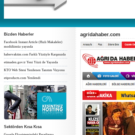
agridahaber.com
Bizden Haberler
Facebook Instant Article (Hızlı Makaleler)
modülümüz yayında
habervaktim.com Farklı Yüzüyle Karşınızda
etimaden.gov.tr Yeni Yüzü ile Yayında
KTO Web Sitesi Yenilenen Tanıtım Vizyonu
etiproducts.com Yenilendi
Sektörden Kısa Kısa
Google Ekosistemindeki Paradigma