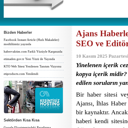
Ajans Haberle
Bizden Haberler
Facebook Instant Article (Hızlı Makaleler)
SEO ve Editör
modülümüz yayında
habervaktim.com Farklı Yüzüyle Karşınızda
10 Kasım 2025 Pazartes
etimaden.gov.tr Yeni Yüzü ile Yayında
Yinelenen içerik ce
KTO Web Sitesi Yenilenen Tanıtım Vizyonu
kopya içerik midir? 
etiproducts.com Yenilendi
edilen soruların yan
Bir haber sitesi ve
Ajansı, İhlas Haber 
bir kaynaktır. Ancak
haberi kendi sites
Sektörden Kısa Kısa
Google Ekosistemindeki Paradigma