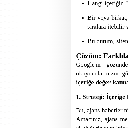
Hangi içeriğin "
Bir veya birkaç 
sıralara itebili
Bu durum, siteni
Çözüm: Farklıl
Google'ın gözün
okuyucularınızın g
içeriğe değer katm
1. Strateji: İçeri
Bu, ajans haberleri
Amacınız, ajans met
ek değerle zenginleş