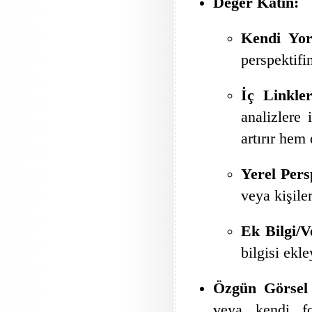
Değer Katın:
Kendi Yo
perspektifi
İç Linkler
analizlere 
artırır hem 
Yerel Pers
veya kişiler
Ek Bilgi/V
bilgisi ekle
Özgün Görsel 
veya kendi fot