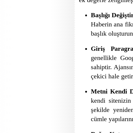
Başlığı Değişti
Haberin ana fikr
başlık oluşturun
Giriş Paragra
genellikle Goo
sahiptir. Ajansı
çekici hale geti
Metni Kendi D
kendi sitenizin
şekilde yenide
cümle yapılarını