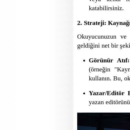
katabilirsiniz.
2. Strateji: Kaynağ
Okuyucunuzun ve G
geldiğini net bir şek
Görünür Atıf:
(örneğin "Kay
kullanın. Bu, oku
Yazar/Editör B
yazan editörünü