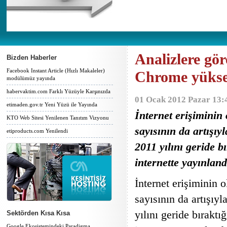
Analizlere gör
Bizden Haberler
Facebook Instant Article (Hızlı Makaleler)
Chrome yüksel
modülümüz yayında
habervaktim.com Farklı Yüzüyle Karşınızda
01 Ocak 2012 Pazar 13:
etimaden.gov.tr Yeni Yüzü ile Yayında
İnternet erişiminin 
KTO Web Sitesi Yenilenen Tanıtım Vizyonu
sayısının da artışı
etiproducts.com Yenilendi
2011 yılını geride b
internette yayınland
İnternet erişiminin o
sayısının da artışıy
yılını geride bıraktı
Sektörden Kısa Kısa
Google Ekosistemindeki Paradigma