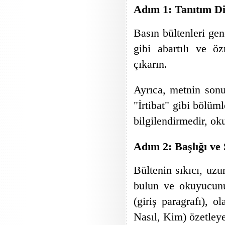
Adım 1: Tanıtım Di
Basın bültenleri ge
gibi abartılı ve ö
çıkarın.
Ayrıca, metnin son
"İrtibat" gibi bölüm
bilgilendirmedir, ok
Adım 2: Başlığı ve
Bültenin sıkıcı, uzu
bulun ve okuyucunun
(giriş paragrafı),
Nasıl, Kim) özetle