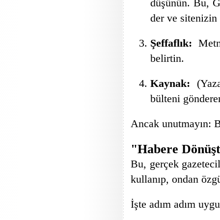
düşünün. Bu, Go
der ve sitenizin
Şeffaflık:
Metni
belirtin.
Kaynak:
(Yaz
bülteni göndere
Ancak unutmayın: 
"Habere Dönüştü
Bu, gerçek gazetecil
kullanıp, ondan özgü
İşte adım adım uyg