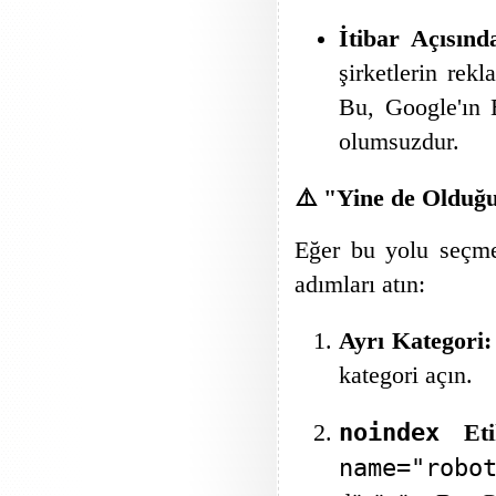
İtibar Açısınd
şirketlerin rek
Bu, Google'ın E
olumsuzdur.
⚠️ "Yine de Olduğ
Eğer bu yolu seçmek
adımları atın:
Ayrı Kategori:
kategori açın.
noindex
Etik
name="robo