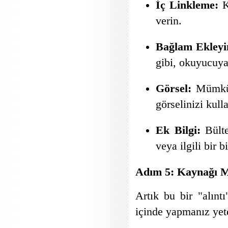
İç Linkleme:
Ko
verin.
Bağlam Ekleyi
gibi, okuyucuya
Görsel:
Mümküns
görselinizi kull
Ek Bilgi:
Bülte
veya ilgili bir b
Adım 5: Kaynağı Me
Artık bu bir "alınt
içinde yapmanız yete