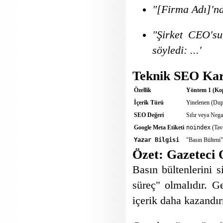
"[Firma Adı]'nd
"Şirket CEO'su 
söyledi: ...'
Teknik SEO Karş
Özellik
Yöntem 1 (Kop
İçerik Türü
Yinelenen (Dupl
SEO Değeri
Sıfır veya Nega
Google Meta Etiketi
noindex
(Tavs
Yazar Bilgisi
"Basın Bülteni"
Özet: Gazeteci 
Basın bültenlerini s
süreç" olmalıdır. Ge
içerik daha kazandır