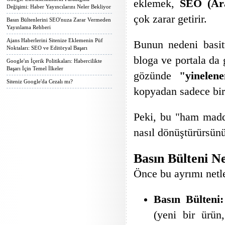
eklemek,
SEO (Ar
Değişimi: Haber Yayıncılarını Neler Bekliyor
çok zarar getirir.
Basın Bültenlerini SEO'nuza Zarar Vermeden
Yayınlama Rehberi
Ajans Haberlerini Sitenize Eklemenin Püf
Bunun nedeni basitt
Noktaları: SEO ve Editöryal Başarı
bloga ve portala da 
Google'ın İçerik Politikaları: Habercilikte
Başarı İçin Temel İlkeler
gözünde
"yinelene
Siteniz Google'da Cezalı mı?
kopyadan sadece biri
Peki, bu "ham madde
nasıl dönüştürürsün
Basın Bülteni N
Önce bu ayrımı netle
Basın Bülteni:
(yeni bir ürün