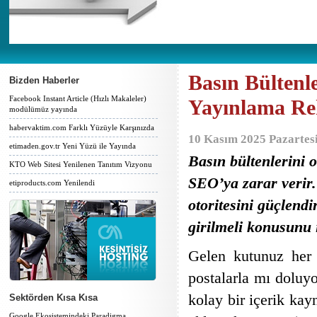
Basın Bülten
Bizden Haberler
Facebook Instant Article (Hızlı Makaleler)
Yayınlama Re
modülümüz yayında
habervaktim.com Farklı Yüzüyle Karşınızda
10 Kasım 2025 Pazartes
etimaden.gov.tr Yeni Yüzü ile Yayında
Basın bültenlerini o
KTO Web Sitesi Yenilenen Tanıtım Vizyonu
SEO’ya zarar verir.
etiproducts.com Yenilendi
otoritesini güçlendi
girilmeli konusunu 
Gelen kutunuz her 
postalarla mı doluyo
kolay bir içerik kay
Sektörden Kısa Kısa
Google Ekosistemindeki Paradigma