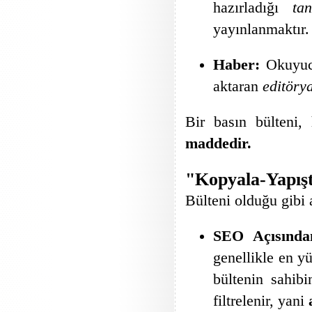
hazırladığı
tan
yayınlanmaktır.
Haber:
Okuyucuy
aktaran
editöry
Bir basın bülteni,
maddedir.
"Kopyala-Yapışt
Bülteni olduğu gibi 
SEO Açısında
genellikle en yü
bültenin sahibi
filtrelenir, yani