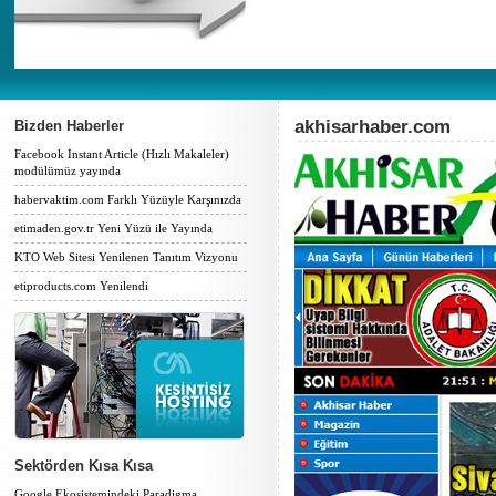
akhisarhaber.com
Bizden Haberler
Facebook Instant Article (Hızlı Makaleler)
modülümüz yayında
habervaktim.com Farklı Yüzüyle Karşınızda
etimaden.gov.tr Yeni Yüzü ile Yayında
KTO Web Sitesi Yenilenen Tanıtım Vizyonu
etiproducts.com Yenilendi
Sektörden Kısa Kısa
Google Ekosistemindeki Paradigma