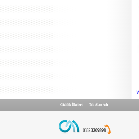
W
Gizlilik İlkeleri
Tek Alan Adı