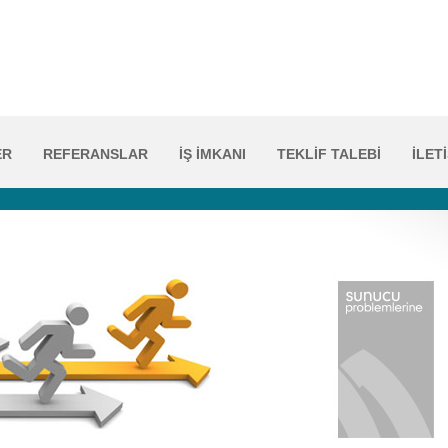
ER
REFERANSLAR
İŞ İMKANI
TEKLİF TALEBİ
İLET