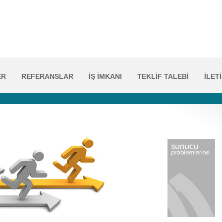
ER
REFERANSLAR
İŞ İMKANI
TEKLİF TALEBİ
İLET