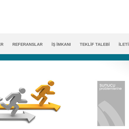
ER
REFERANSLAR
İŞ İMKANI
TEKLİF TALEBİ
İLET