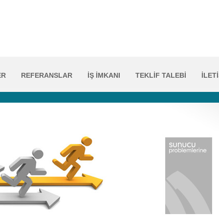
ER
REFERANSLAR
İŞ İMKANI
TEKLİF TALEBİ
İLET