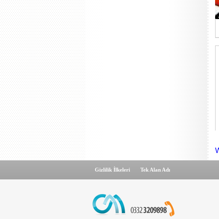
W
Gizlilik İlkeleri
Tek Alan Adı