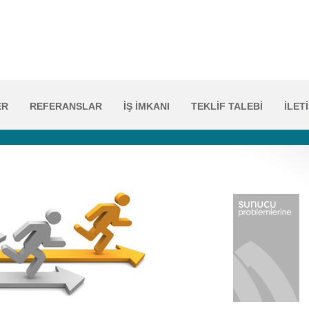
ER
REFERANSLAR
İŞ İMKANI
TEKLİF TALEBİ
İLET