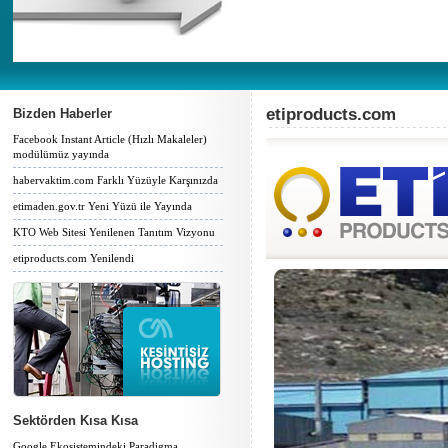
etiproducts.com
Bizden Haberler
Facebook Instant Article (Hızlı Makaleler)
modülümüz yayında
habervaktim.com Farklı Yüzüyle Karşınızda
etimaden.gov.tr Yeni Yüzü ile Yayında
KTO Web Sitesi Yenilenen Tanıtım Vizyonu
etiproducts.com Yenilendi
Sektörden Kısa Kısa
Google Ekosistemindeki Paradigma