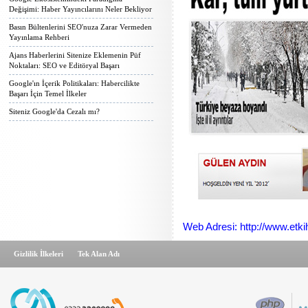
Değişimi: Haber Yayıncılarını Neler Bekliyor
Basın Bültenlerini SEO'nuza Zarar Vermeden
Yayınlama Rehberi
Ajans Haberlerini Sitenize Eklemenin Püf
Noktaları: SEO ve Editöryal Başarı
Google'ın İçerik Politikaları: Habercilikte
Başarı İçin Temel İlkeler
Siteniz Google'da Cezalı mı?
Web Adresi: http://www.etk
Gizlilik İlkeleri
Tek Alan Adı