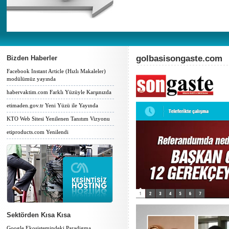
golbasisongaste.com
Bizden Haberler
Facebook Instant Article (Hızlı Makaleler)
modülümüz yayında
habervaktim.com Farklı Yüzüyle Karşınızda
etimaden.gov.tr Yeni Yüzü ile Yayında
KTO Web Sitesi Yenilenen Tanıtım Vizyonu
etiproducts.com Yenilendi
Sektörden Kısa Kısa
Google Ekosistemindeki Paradigma