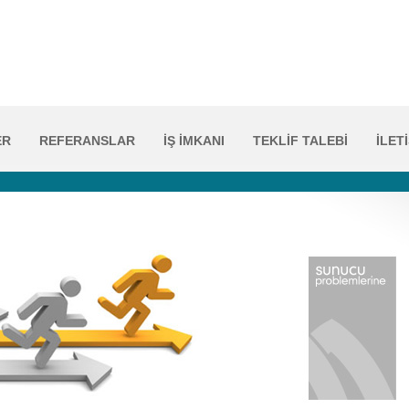
ER
REFERANSLAR
İŞ İMKANI
TEKLİF TALEBİ
İLET