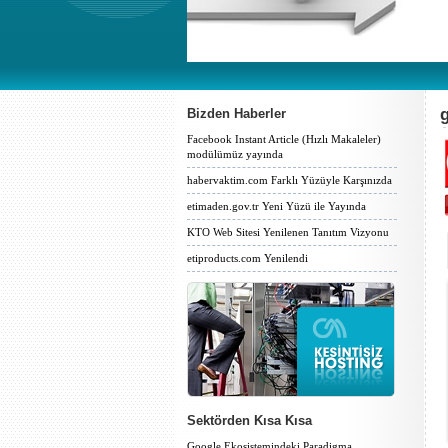
Bizden Haberler
Facebook Instant Article (Hızlı Makaleler)
modülümüz yayında
habervaktim.com Farklı Yüzüyle Karşınızda
etimaden.gov.tr Yeni Yüzü ile Yayında
KTO Web Sitesi Yenilenen Tanıtım Vizyonu
etiproducts.com Yenilendi
Sektörden Kısa Kısa
Google Ekosistemindeki Paradigma