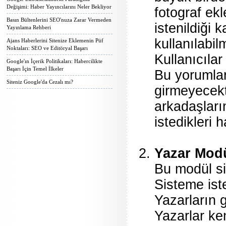
Değişimi: Haber Yayıncılarını Neler Bekliyor
fotograf ek
Basın Bültenlerini SEO'nuza Zarar Vermeden
istenildiği 
Yayınlama Rehberi
kullanılabil
Ajans Haberlerini Sitenize Eklemenin Püf
Noktaları: SEO ve Editöryal Başarı
Kullanıcılar
Google'ın İçerik Politikaları: Habercilikte
Başarı İçin Temel İlkeler
Bu yorumlar
Siteniz Google'da Cezalı mı?
girmeyecekti
arkadaşların
istedikleri 
Yazar Mod
Bu modül si
Sisteme ist
Yazarların g
Yazarlar ken