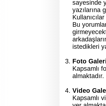
sayesinde y
yazılarına g
Kullanıcılar
Bu yorumlar
girmeyecekti
arkadaşların
istedikleri 
Foto Galer
Kapsamlı fo
almaktadır. 
Video Gale
Kapsamlı vi
yer almaktad