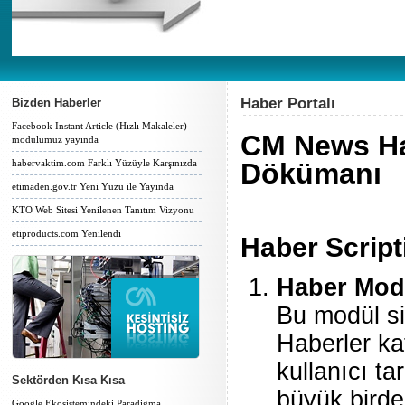
Haber Portalı
Bizden Haberler
Facebook Instant Article (Hızlı Makaleler)
CM News Hab
modülümüz yayında
habervaktim.com Farklı Yüzüyle Karşınızda
Dökümanı
etimaden.gov.tr Yeni Yüzü ile Yayında
KTO Web Sitesi Yenilenen Tanıtım Vizyonu
etiproducts.com Yenilendi
Haber Script
Haber Mod
Bu modül si
Haberler kat
kullanıcı ta
Sektörden Kısa Kısa
büyük birde
Google Ekosistemindeki Paradigma