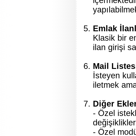
içermektedir
yapılabilmek
Emlak İlanl
Klasik bir 
ilan girişi 
Mail Listes
İsteyen kull
iletmek ama
Diğer Eklen
- Özel iste
değişiklikler
- Özel modü