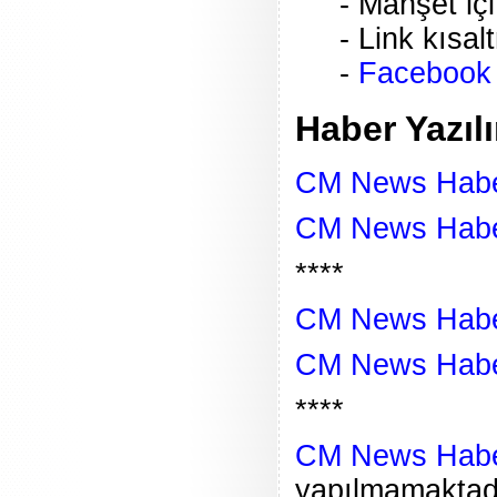
- Manşet içi
- Link kısa
-
Facebook I
Haber Yazıl
CM News Habe
CM News Haber
****
CM News Habe
CM News Haber
****
CM News Haber
yapılmamaktadı