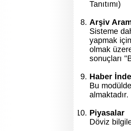
Tanıtımı)
Arşiv Ara
Sisteme dah
yapmak için 
olmak üzere
sonuçları "B
Haber İnde
Bu modülde g
almaktadır.
Piyasalar
Döviz bilgil