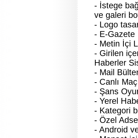
- İstege ba
ve galeri bo
- Logo tasa
- E-Gazete
- Metin İçi
- Girilen içe
Haberler Si
- Mail Bült
- Canlı Maç
- Şans Oyun
- Yerel Hab
- Kategori b
- Özel Adse
- Android v