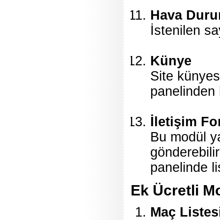
Hava Dur
İstenilen sa
Künye
Site künyes
panelinden k
İletişim F
Bu modül ya
gönderebili
panelinde l
Ek Ücretli M
Maç Listes