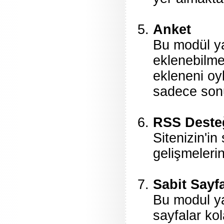
Anket
Bu modül ya
eklenebilme
ekleneni oyl
sadece sonu
RSS Deste
Sitenizin'in
gelişmelerin
Sabit Sayf
Bu modul yar
sayfalar ko