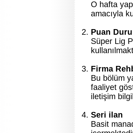
O hafta yap
amacıyla ku
Puan Dur
Süper Lig 
kullanılmakt
Firma Reh
Bu bölüm yar
faaliyet gös
iletişim bil
Seri ilan
Basit manad