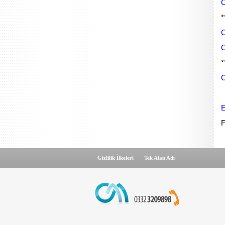
C
*
C
C
*
C
E
F
Gizlilik İlkeleri
Tek Alan Adı