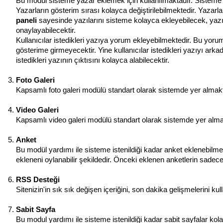
Bu modül sisteme yazar eklemek için kullanılmaktadır. Sisteme i
Yazarların gösterim sırası kolayca değiştirilebilmektedir. Yazarla
paneli
sayesinde yazılarını sisteme kolayca ekleyebilecek, yazıl
onaylayabilecektir.
Kullanıcılar istedikleri yazıya yorum ekleyebilmektedir. Bu yoru
gösterime girmeyecektir. Yine kullanıcılar istedikleri yazıyı arkad
istedikleri yazının çıktısını kolayca alabilecektir.
Foto Galeri
Kapsamlı foto galeri modülü standart olarak sistemde yer almaktadı
Video Galeri
Kapsamlı video galeri modülü standart olarak sistemde yer almakta
Anket
Bu modül yardımı ile sisteme istenildiği kadar anket eklenebilm
ekleneni oylanabilir şekildedir. Önceki eklenen anketlerin sadece
RSS Desteği
Sitenizin'in sık sık değişen içeriğini, son dakika gelişmelerini ku
Sabit Sayfa
Bu modul yardımı ile sisteme istenildiği kadar sabit sayfalar kol