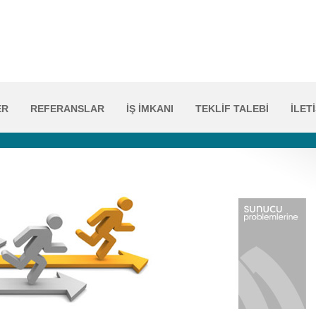
ER
REFERANSLAR
İŞ İMKANI
TEKLİF TALEBİ
İLET