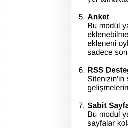
Anket
Bu modül ya
eklenebilme
ekleneni oyl
sadece sonu
RSS Deste
Sitenizin'in
gelişmelerin
Sabit Sayf
Bu modul yar
sayfalar ko