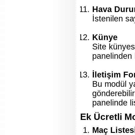
Hava Dur
İstenilen sa
Künye
Site künyes
panelinden k
İletişim F
Bu modül ya
gönderebili
panelinde l
Ek Ücretli M
Maç Listes