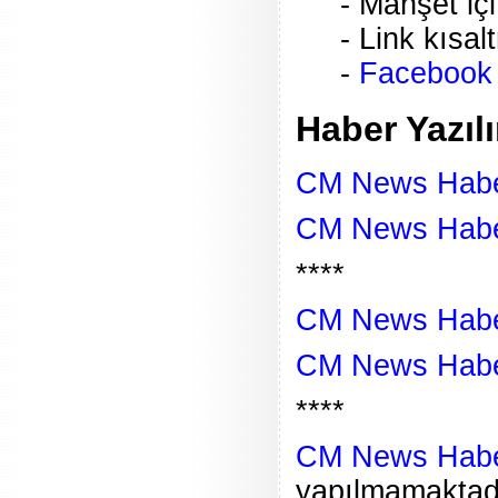
- Manşet içi
- Link kısa
-
Facebook I
Haber Yazıl
CM News Habe
CM News Haber
****
CM News Habe
CM News Haber
****
CM News Haber
yapılmamaktadı