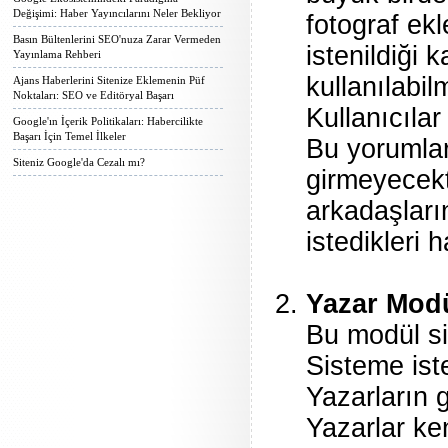
Değişimi: Haber Yayıncılarını Neler Bekliyor
fotograf ek
Basın Bültenlerini SEO'nuza Zarar Vermeden
istenildiği 
Yayınlama Rehberi
kullanılabil
Ajans Haberlerini Sitenize Eklemenin Püf
Noktaları: SEO ve Editöryal Başarı
Kullanıcılar
Google'ın İçerik Politikaları: Habercilikte
Başarı İçin Temel İlkeler
Bu yorumlar
Siteniz Google'da Cezalı mı?
girmeyecekti
arkadaşların
istedikleri 
Yazar Mod
Bu modül si
Sisteme ist
Yazarların g
Yazarlar ken