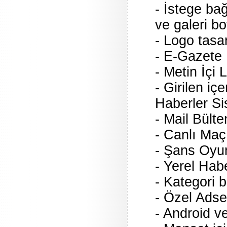
- İstege ba
ve galeri bo
- Logo tasa
- E-Gazete
- Metin İçi
- Girilen içe
Haberler Si
- Mail Bült
- Canlı Maç
- Şans Oyun
- Yerel Hab
- Kategori b
- Özel Adse
- Android v