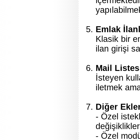
içermektedir
yapılabilmek
Emlak İlanl
Klasik bir 
ilan girişi 
Mail Listes
İsteyen kull
iletmek ama
Diğer Eklen
- Özel iste
değişiklikler
- Özel modü