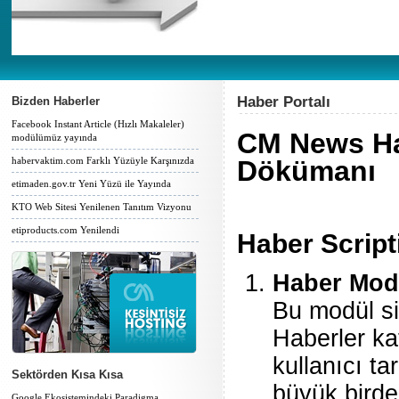
Haber Portalı
Bizden Haberler
Facebook Instant Article (Hızlı Makaleler)
CM News Hab
modülümüz yayında
habervaktim.com Farklı Yüzüyle Karşınızda
Dökümanı
etimaden.gov.tr Yeni Yüzü ile Yayında
KTO Web Sitesi Yenilenen Tanıtım Vizyonu
etiproducts.com Yenilendi
Haber Script
Haber Mod
Bu modül si
Haberler kat
kullanıcı ta
Sektörden Kısa Kısa
büyük birde
Google Ekosistemindeki Paradigma