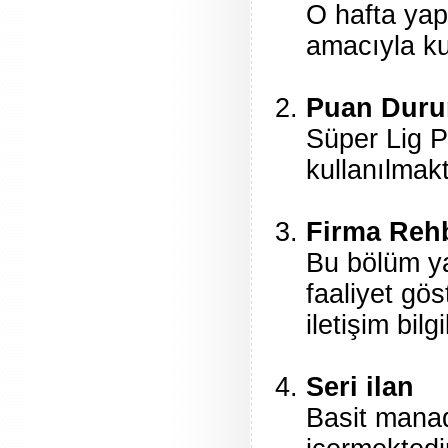
O hafta yap
amacıyla ku
Puan Dur
Süper Lig 
kullanılmakt
Firma Reh
Bu bölüm yar
faaliyet gös
iletişim bil
Seri ilan
Basit manad