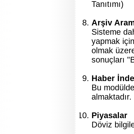
Tanıtımı)
Arşiv Ara
Sisteme dah
yapmak için 
olmak üzere
sonuçları "B
Haber İnde
Bu modülde g
almaktadır.
Piyasalar
Döviz bilgil