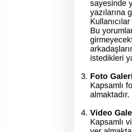
sayesinde y
yazılarına g
Kullanıcılar
Bu yorumlar
girmeyecekti
arkadaşların
istedikleri 
Foto Galer
Kapsamlı fo
almaktadır. 
Video Gale
Kapsamlı vi
yer almaktad