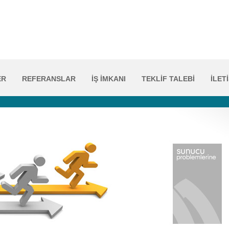
ER
REFERANSLAR
İŞ İMKANI
TEKLİF TALEBİ
İLET