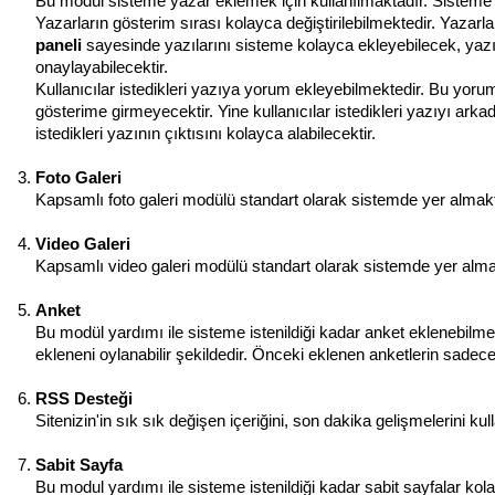
Bu modül sisteme yazar eklemek için kullanılmaktadır. Sisteme i
Yazarların gösterim sırası kolayca değiştirilebilmektedir. Yazarla
paneli
sayesinde yazılarını sisteme kolayca ekleyebilecek, yazıl
onaylayabilecektir.
Kullanıcılar istedikleri yazıya yorum ekleyebilmektedir. Bu yoru
gösterime girmeyecektir. Yine kullanıcılar istedikleri yazıyı arkad
istedikleri yazının çıktısını kolayca alabilecektir.
Foto Galeri
Kapsamlı foto galeri modülü standart olarak sistemde yer almaktadı
Video Galeri
Kapsamlı video galeri modülü standart olarak sistemde yer almakta
Anket
Bu modül yardımı ile sisteme istenildiği kadar anket eklenebilm
ekleneni oylanabilir şekildedir. Önceki eklenen anketlerin sadece
RSS Desteği
Sitenizin'in sık sık değişen içeriğini, son dakika gelişmelerini ku
Sabit Sayfa
Bu modul yardımı ile sisteme istenildiği kadar sabit sayfalar kol