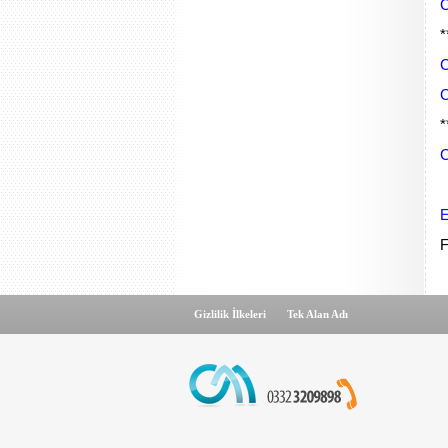
C
*
C
C
*
C
E
F
Gizlilik İlkeleri
Tek Alan Adı