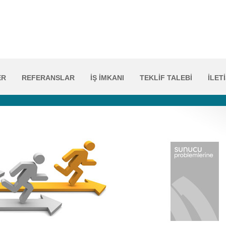
ER
REFERANSLAR
İŞ İMKANI
TEKLİF TALEBİ
İLET