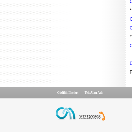
C
*
C
C
*
C
E
F
Gizlilik İlkeleri
Tek Alan Adı