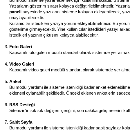
Bu modül sisteme yazar eklemek için kullanılmaktadır. Sisteme i
Yazarların gösterim sırası kolayca değiştirilebilmektedir. Yazarla
paneli
sayesinde yazılarını sisteme kolayca ekleyebilecek, yazıl
onaylayabilecektir.
Kullanıcılar istedikleri yazıya yorum ekleyebilmektedir. Bu yoru
gösterime girmeyecektir. Yine kullanıcılar istedikleri yazıyı arkad
istedikleri yazının çıktısını kolayca alabilecektir.
Foto Galeri
Kapsamlı foto galeri modülü standart olarak sistemde yer almaktadı
Video Galeri
Kapsamlı video galeri modülü standart olarak sistemde yer almakta
Anket
Bu modül yardımı ile sisteme istenildiği kadar anket eklenebilm
ekleneni oylanabilir şekildedir. Önceki eklenen anketlerin sadece
RSS Desteği
Sitenizin'in sık sık değişen içeriğini, son dakika gelişmelerini ku
Sabit Sayfa
Bu modul yardımı ile sisteme istenildiği kadar sabit sayfalar kol