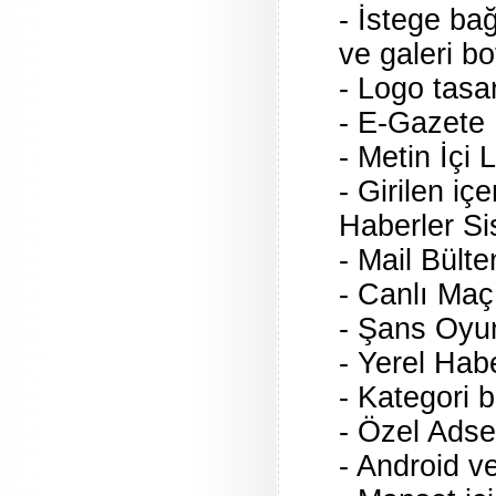
- İstege ba
ve galeri bo
- Logo tasa
- E-Gazete
- Metin İçi
- Girilen içe
Haberler Si
- Mail Bült
- Canlı Maç
- Şans Oyun
- Yerel Hab
- Kategori b
- Özel Adse
- Android v