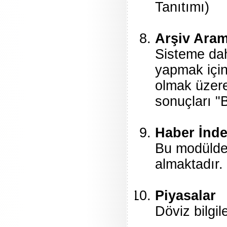
Tanıtımı)
Arşiv Ara
Sisteme dah
yapmak için 
olmak üzere
sonuçları "B
Haber İnde
Bu modülde g
almaktadır.
Piyasalar
Döviz bilgil