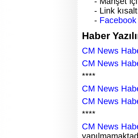
- Manşet içi
- Link kısa
-
Facebook I
Haber Yazıl
CM News Habe
CM News Haber
****
CM News Habe
CM News Haber
****
CM News Haber
yapılmamaktadı