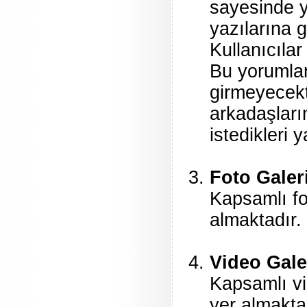
sayesinde y
yazılarına g
Kullanıcılar
Bu yorumlar
girmeyecekti
arkadaşların
istedikleri 
Foto Galer
Kapsamlı fo
almaktadır. 
Video Gale
Kapsamlı vi
yer almaktad