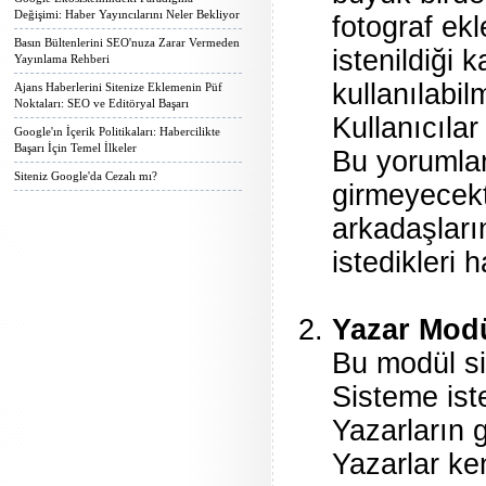
Değişimi: Haber Yayıncılarını Neler Bekliyor
fotograf ek
Basın Bültenlerini SEO'nuza Zarar Vermeden
istenildiği 
Yayınlama Rehberi
kullanılabil
Ajans Haberlerini Sitenize Eklemenin Püf
Noktaları: SEO ve Editöryal Başarı
Kullanıcılar
Google'ın İçerik Politikaları: Habercilikte
Başarı İçin Temel İlkeler
Bu yorumlar
Siteniz Google'da Cezalı mı?
girmeyecekti
arkadaşların
istedikleri 
Yazar Mod
Bu modül si
Sisteme ist
Yazarların g
Yazarlar ken