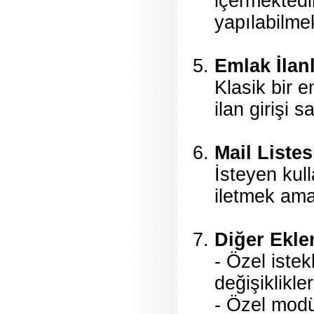
içermektedir
yapılabilmek
Emlak İlanl
Klasik bir 
ilan girişi 
Mail Listes
İsteyen kull
iletmek ama
Diğer Eklen
- Özel iste
değişiklikler
- Özel modü