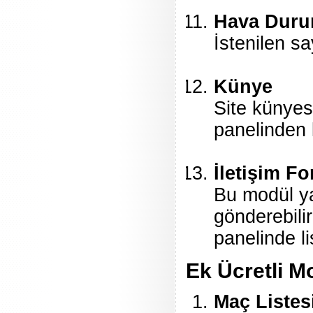
Hava Dur
İstenilen sa
Künye
Site künyes
panelinden k
İletişim F
Bu modül ya
gönderebili
panelinde l
Ek Ücretli M
Maç Listes