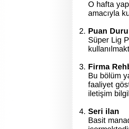
O hafta yap
amacıyla ku
Puan Dur
Süper Lig 
kullanılmakt
Firma Reh
Bu bölüm yar
faaliyet gös
iletişim bil
Seri ilan
Basit manad