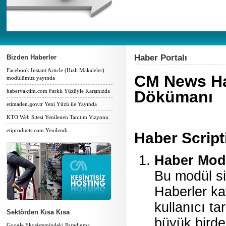
Haber Portalı
Bizden Haberler
Facebook Instant Article (Hızlı Makaleler)
CM News Hab
modülümüz yayında
habervaktim.com Farklı Yüzüyle Karşınızda
Dökümanı
etimaden.gov.tr Yeni Yüzü ile Yayında
KTO Web Sitesi Yenilenen Tanıtım Vizyonu
etiproducts.com Yenilendi
Haber Script
Haber Mod
Bu modül si
Haberler kat
kullanıcı ta
Sektörden Kısa Kısa
büyük birde
Google Ekosistemindeki Paradigma