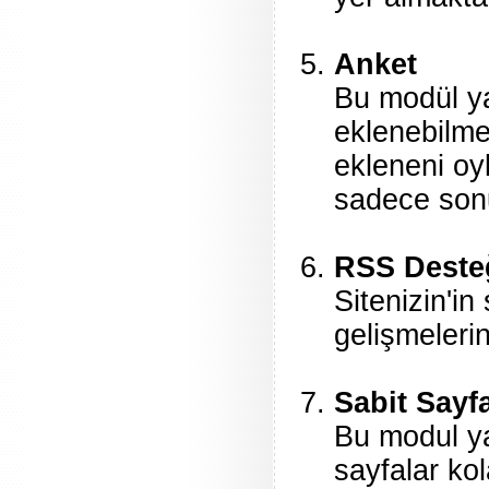
Anket
Bu modül ya
eklenebilme
ekleneni oyl
sadece sonu
RSS Deste
Sitenizin'in
gelişmelerin
Sabit Sayf
Bu modul yar
sayfalar ko