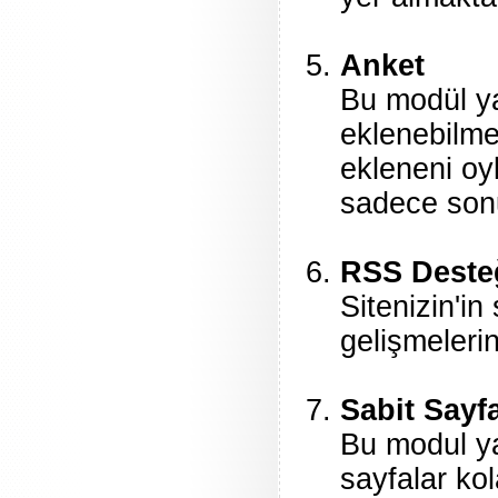
Anket
Bu modül ya
eklenebilme
ekleneni oyl
sadece sonu
RSS Deste
Sitenizin'in
gelişmelerin
Sabit Sayf
Bu modul yar
sayfalar ko