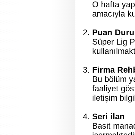
O hafta yap
amacıyla ku
Puan Dur
Süper Lig 
kullanılmakt
Firma Reh
Bu bölüm yar
faaliyet gös
iletişim bil
Seri ilan
Basit manad