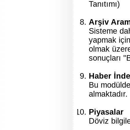
Tanıtımı)
Arşiv Ara
Sisteme dah
yapmak için 
olmak üzere
sonuçları "B
Haber İnde
Bu modülde g
almaktadır.
Piyasalar
Döviz bilgil