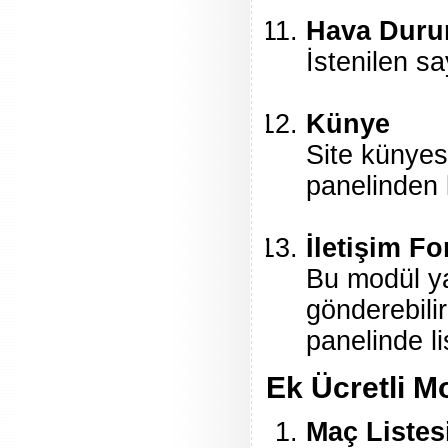
Hava Dur
İstenilen sa
Künye
Site künyes
panelinden k
İletişim F
Bu modül ya
gönderebili
panelinde l
Ek Ücretli M
Maç Listes