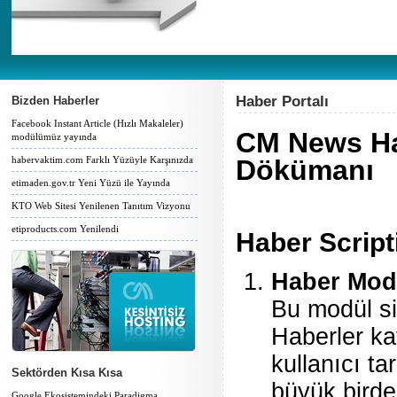
Haber Portalı
Bizden Haberler
Facebook Instant Article (Hızlı Makaleler)
CM News Hab
modülümüz yayında
habervaktim.com Farklı Yüzüyle Karşınızda
Dökümanı
etimaden.gov.tr Yeni Yüzü ile Yayında
KTO Web Sitesi Yenilenen Tanıtım Vizyonu
etiproducts.com Yenilendi
Haber Script
Haber Mod
Bu modül si
Haberler kat
kullanıcı ta
Sektörden Kısa Kısa
büyük birde
Google Ekosistemindeki Paradigma