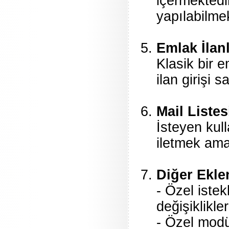
içermektedir
yapılabilmek
Emlak İlanl
Klasik bir 
ilan girişi 
Mail Listes
İsteyen kull
iletmek ama
Diğer Eklen
- Özel iste
değişiklikler
- Özel modü