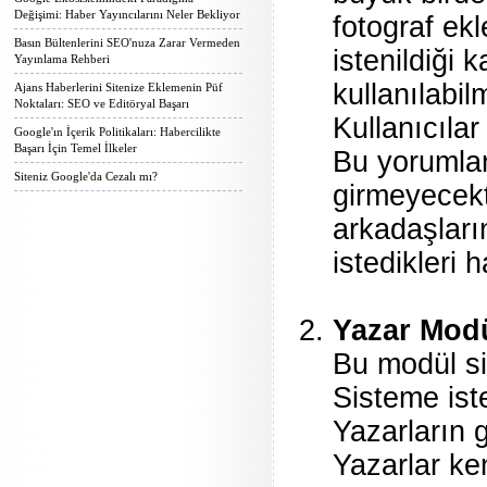
Değişimi: Haber Yayıncılarını Neler Bekliyor
fotograf ek
Basın Bültenlerini SEO'nuza Zarar Vermeden
istenildiği 
Yayınlama Rehberi
kullanılabil
Ajans Haberlerini Sitenize Eklemenin Püf
Noktaları: SEO ve Editöryal Başarı
Kullanıcılar
Google'ın İçerik Politikaları: Habercilikte
Başarı İçin Temel İlkeler
Bu yorumlar
Siteniz Google'da Cezalı mı?
girmeyecekti
arkadaşların
istedikleri 
Yazar Mod
Bu modül si
Sisteme ist
Yazarların g
Yazarlar ken