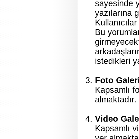
sayesinde y
yazılarına g
Kullanıcılar
Bu yorumlar
girmeyecekti
arkadaşların
istedikleri 
Foto Galer
Kapsamlı fo
almaktadır. 
Video Gale
Kapsamlı vi
yer almaktad