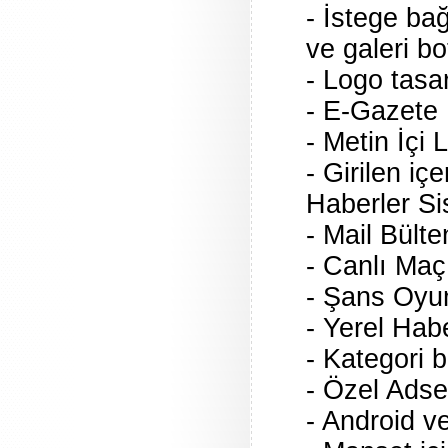
- İstege ba
ve galeri bo
- Logo tasa
- E-Gazete
- Metin İçi
- Girilen içe
Haberler Si
- Mail Bült
- Canlı Maç
- Şans Oyun
- Yerel Hab
- Kategori b
- Özel Adse
- Android v