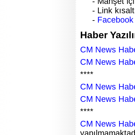
- Manşet içi
- Link kısa
-
Facebook I
Haber Yazıl
CM News Habe
CM News Haber
****
CM News Habe
CM News Haber
****
CM News Haber
yapılmamaktadı