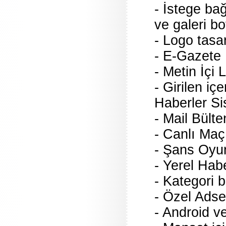
- İstege ba
ve galeri bo
- Logo tasa
- E-Gazete
- Metin İçi
- Girilen içe
Haberler Si
- Mail Bült
- Canlı Maç
- Şans Oyun
- Yerel Hab
- Kategori b
- Özel Adse
- Android v