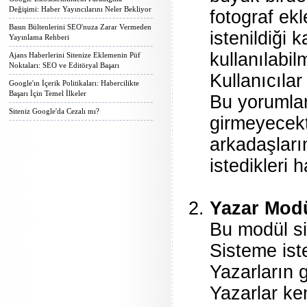
Değişimi: Haber Yayıncılarını Neler Bekliyor
fotograf ek
Basın Bültenlerini SEO'nuza Zarar Vermeden
istenildiği 
Yayınlama Rehberi
kullanılabil
Ajans Haberlerini Sitenize Eklemenin Püf
Noktaları: SEO ve Editöryal Başarı
Kullanıcılar
Google'ın İçerik Politikaları: Habercilikte
Başarı İçin Temel İlkeler
Bu yorumlar
Siteniz Google'da Cezalı mı?
girmeyecekti
arkadaşların
istedikleri 
Yazar Mod
Bu modül si
Sisteme ist
Yazarların g
Yazarlar ken