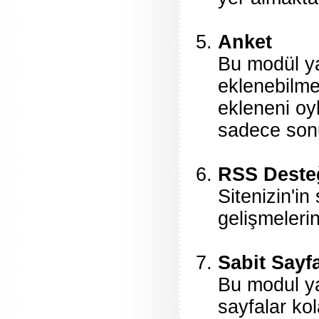
Anket
Bu modül ya
eklenebilme
ekleneni oyl
sadece sonu
RSS Deste
Sitenizin'in
gelişmelerin
Sabit Sayf
Bu modul yar
sayfalar ko