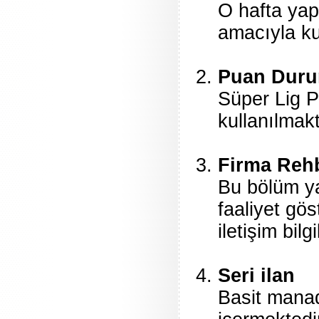
O hafta yap
amacıyla ku
Puan Dur
Süper Lig 
kullanılmakt
Firma Reh
Bu bölüm yar
faaliyet gös
iletişim bil
Seri ilan
Basit manad