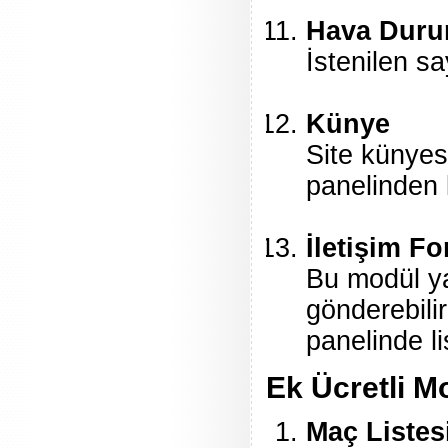
Hava Dur
İstenilen sa
Künye
Site künyes
panelinden k
İletişim F
Bu modül ya
gönderebili
panelinde l
Ek Ücretli M
Maç Listes