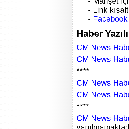
- Manşet içi
- Link kısa
-
Facebook I
Haber Yazıl
CM News Habe
CM News Haber
****
CM News Habe
CM News Haber
****
CM News Haber
yapılmamaktadı