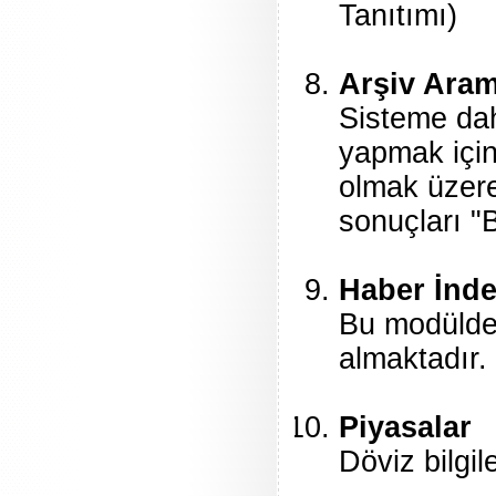
Tanıtımı)
Arşiv Ara
Sisteme dah
yapmak için 
olmak üzere
sonuçları "B
Haber İnde
Bu modülde g
almaktadır.
Piyasalar
Döviz bilgil