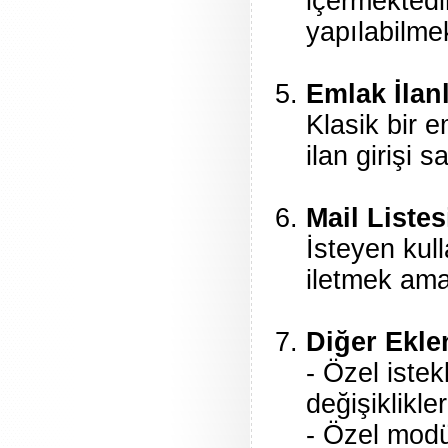
içermektedir
yapılabilmek
Emlak İlanl
Klasik bir 
ilan girişi 
Mail Listes
İsteyen kull
iletmek ama
Diğer Eklen
- Özel iste
değişiklikler
- Özel modü