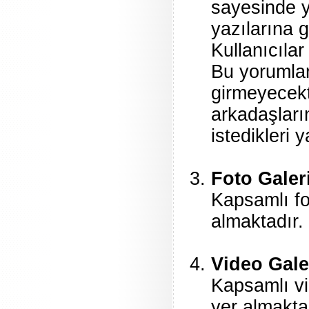
sayesinde y
yazılarına g
Kullanıcılar
Bu yorumlar
girmeyecekti
arkadaşların
istedikleri 
Foto Galer
Kapsamlı fo
almaktadır. 
Video Gale
Kapsamlı vi
yer almaktad