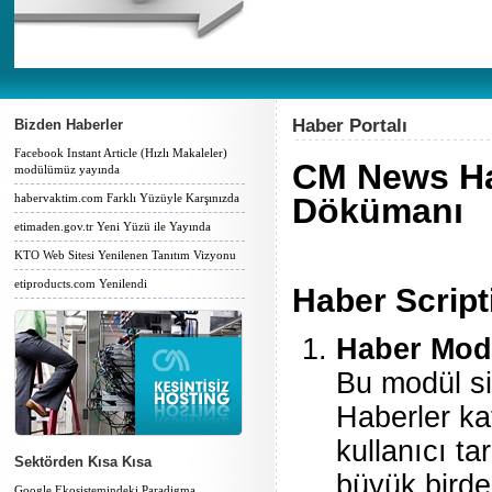
Haber Portalı
Bizden Haberler
Facebook Instant Article (Hızlı Makaleler)
CM News Hab
modülümüz yayında
habervaktim.com Farklı Yüzüyle Karşınızda
Dökümanı
etimaden.gov.tr Yeni Yüzü ile Yayında
KTO Web Sitesi Yenilenen Tanıtım Vizyonu
etiproducts.com Yenilendi
Haber Script
Haber Mod
Bu modül si
Haberler kat
kullanıcı ta
Sektörden Kısa Kısa
büyük birde
Google Ekosistemindeki Paradigma