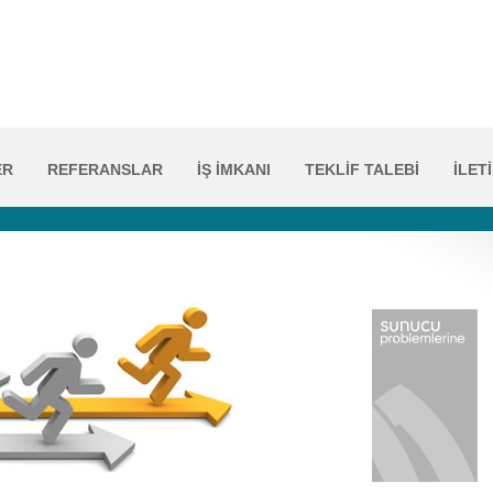
ER
REFERANSLAR
İŞ İMKANI
TEKLİF TALEBİ
İLET