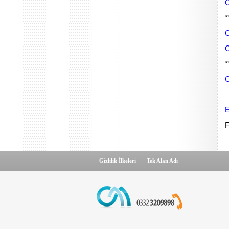
C
*
C
C
*
C
E
F
Gizlilik İlkeleri
Tek Alan Adı