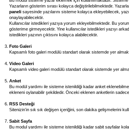
Bu modül sisteme yazar eklemek için kullanılmaktadır. Sisteme i
Yazarların gösterim sırası kolayca değiştirilebilmektedir. Yazarla
paneli
sayesinde yazılarını sisteme kolayca ekleyebilecek, yazıl
onaylayabilecektir.
Kullanıcılar istedikleri yazıya yorum ekleyebilmektedir. Bu yoru
gösterime girmeyecektir. Yine kullanıcılar istedikleri yazıyı arkad
istedikleri yazının çıktısını kolayca alabilecektir.
Foto Galeri
Kapsamlı foto galeri modülü standart olarak sistemde yer almaktadı
Video Galeri
Kapsamlı video galeri modülü standart olarak sistemde yer almakta
Anket
Bu modül yardımı ile sisteme istenildiği kadar anket eklenebilm
ekleneni oylanabilir şekildedir. Önceki eklenen anketlerin sadece
RSS Desteği
Sitenizin'in sık sık değişen içeriğini, son dakika gelişmelerini ku
Sabit Sayfa
Bu modul yardımı ile sisteme istenildiği kadar sabit sayfalar kol