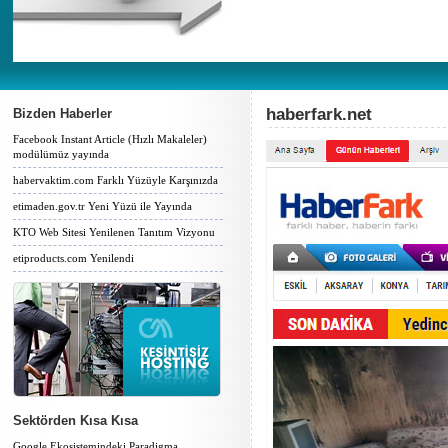
haberfark.net
Bizden Haberler
Facebook Instant Article (Hızlı Makaleler)
modülümüz yayında
habervaktim.com Farklı Yüzüyle Karşınızda
etimaden.gov.tr Yeni Yüzü ile Yayında
KTO Web Sitesi Yenilenen Tanıtım Vizyonu
etiproducts.com Yenilendi
Sektörden Kısa Kısa
Google Ekosistemindeki Paradigma