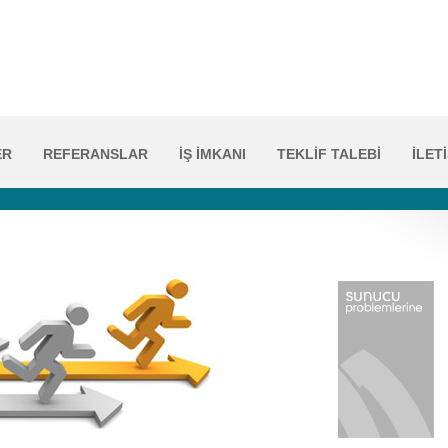
ER
REFERANSLAR
İŞ İMKANI
TEKLİF TALEBİ
İLET