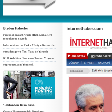
internethaber.com
Bizden Haberler
Facebook Instant Article (Hızlı Makaleler)
modülümüz yayında
habervaktim.com Farklı Yüzüyle Karşınızda
etimaden.gov.tr Yeni Yüzü ile Yayında
KTO Web Sitesi Yenilenen Tanıtım Vizyonu
etiproducts.com Yenilendi
Sektörden Kısa Kısa
Google Ekosistemindeki Paradigma