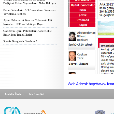
Değişimi: Haber Yayıncılarını Neler Bekliyor
Basın Bültenlerini SEO'nuza Zarar Vermeden
Yayınlama Rehberi
Ajans Haberlerini Sitenize Eklemenin Püf
Noktaları: SEO ve Editöryal Başarı
Google'ın İçerik Politikaları: Habercilikte
Başarı İçin Temel İlkeler
Siteniz Google'da Cezalı mı?
Web Adresi: http://www.ixt
Gizlilik İlkeleri
Tek Alan Adı