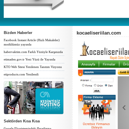
kocaeliseriilan.com
Bizden Haberler
Facebook Instant Article (Hızlı Makaleler)
modülümüz yayında
habervaktim.com Farklı Yüzüyle Karşınızda
etimaden.gov.tr Yeni Yüzü ile Yayında
KTO Web Sitesi Yenilenen Tanıtım Vizyonu
etiproducts.com Yenilendi
Sektörden Kısa Kısa
Google Ekosistemindeki Paradigma