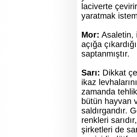
laciverte çevir
yaratmak istemi
Mor:
Asaletin, 
açığa çıkardığı 
saptanmıştır.
Sarı:
Dikkat çek
ikaz levhaların
zamanda tehlik
bütün hayvan ve 
saldırgandır. G
renkleri sarıdı
şirketleri de sa