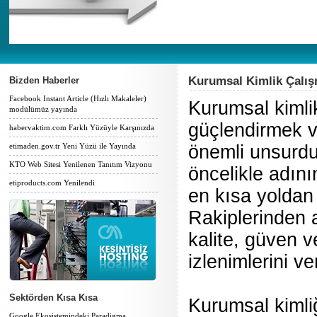
Kurumsal Kimlik Çalış
Bizden Haberler
Facebook Instant Article (Hızlı Makaleler)
Kurumsal kimlik
modülümüz yayında
güçlendirmek v
habervaktim.com Farklı Yüzüyle Karşınızda
etimaden.gov.tr Yeni Yüzü ile Yayında
önemli unsurdur
KTO Web Sitesi Yenilenen Tanıtım Vizyonu
öncelikle adını
etiproducts.com Yenilendi
en kısa yoldan 
Rakiplerinden ay
kalite, güven ve
izlenimlerini ver
Sektörden Kısa Kısa
Kurumsal kimliğ
Google Ekosistemindeki Paradigma