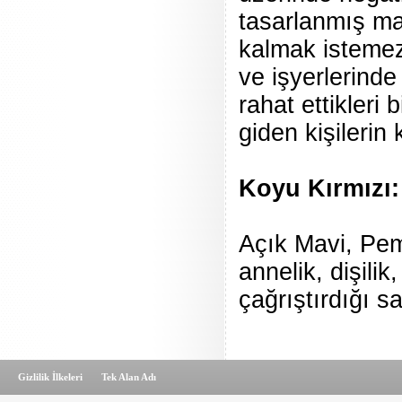
tasarlanmış ma
kalmak istemez
ve işyerlerinde
rahat ettikleri
giden kişilerin
Koyu Kırmızı:
Açık Mavi, Pemb
annelik, dişil
çağrıştırdığı s
Gizlilik İlkeleri
Tek Alan Adı