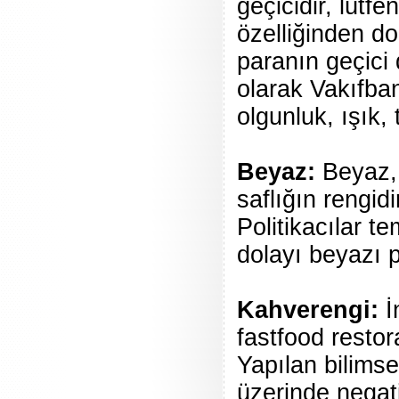
geçicidir, lütfe
özelliğinden d
paranın geçici 
olarak Vakıfba
olgunluk, ışık, ta
Beyaz:
Beyaz, 
saflığın rengidi
Politikacılar t
dolayı beyazı p
Kahverengi:
İ
fastfood restor
Yapılan bilimse
üzerinde negati