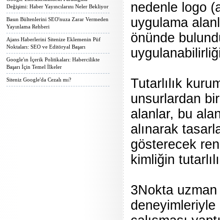
nedenle logo (
Değişimi: Haber Yayıncılarını Neler Bekliyor
uygulama alanla
Basın Bültenlerini SEO'nuza Zarar Vermeden
Yayınlama Rehberi
önünde bulundur
Ajans Haberlerini Sitenize Eklemenin Püf
Noktaları: SEO ve Editöryal Başarı
uygulanabilirli
Google'ın İçerik Politikaları: Habercilikte
Başarı İçin Temel İlkeler
Tutarlılık kuru
Siteniz Google'da Cezalı mı?
unsurlardan bir
alanlar, bu ala
alınarak tasarla
gösterecek ren
kimliğin tutarlıl
3Nokta uzman t
deneyimleriyle 