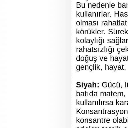
Bu nedenle ban
kullanırlar. Ha
olması rahatlatı
körükler. Süre
kolaylığı sağla
rahatsızlığı çe
doğuş ve hayatiy
gençlik, hayat, 
Siyah:
Gücü, lü
batıda matem, 
kullanılırsa kar
Konsantrasyonu
konsantre olabi