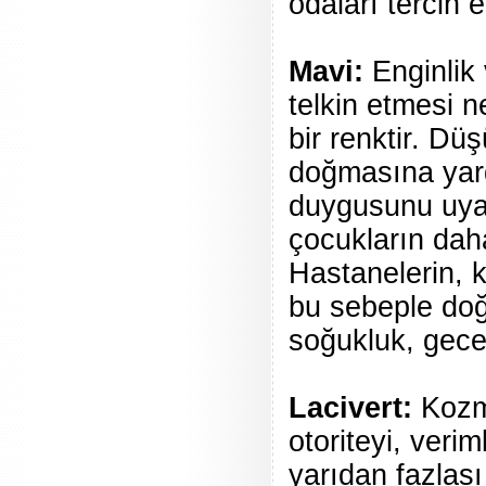
odaları tercih e
Mavi:
Enginlik 
telkin etmesi n
bir renktir. Dü
doğmasına yard
duygusunu uyan
çocukların dah
Hastanelerin, 
bu sebeple doğr
soğukluk, gece, 
Lacivert:
Kozmi
otoriteyi, veri
yarıdan fazlası