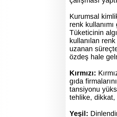
çalışması yapt
Kurumsal kimlik
renk kullanımı g
Tüketicinin al
kullanılan renk
uzanan süreçte 
özdeş hale gelm
Kırmızı:
Kırmız
gıda firmaların
tansiyonu yüksel
tehlike, dikkat,
Yeşil:
Dinlendir