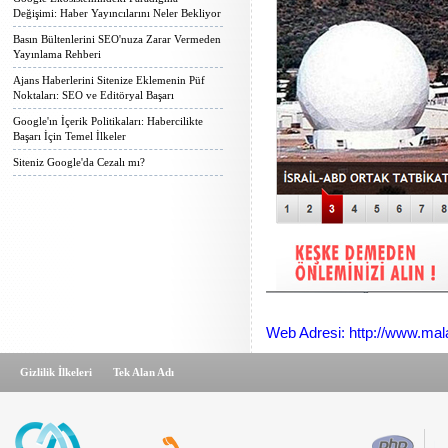
Değişimi: Haber Yayıncılarını Neler Bekliyor
Basın Bültenlerini SEO'nuza Zarar Vermeden
Yayınlama Rehberi
Ajans Haberlerini Sitenize Eklemenin Püf
Noktaları: SEO ve Editöryal Başarı
Google'ın İçerik Politikaları: Habercilikte
Başarı İçin Temel İlkeler
Siteniz Google'da Cezalı mı?
Web Adresi: http://www.mal
Gizlilik İlkeleri
Tek Alan Adı