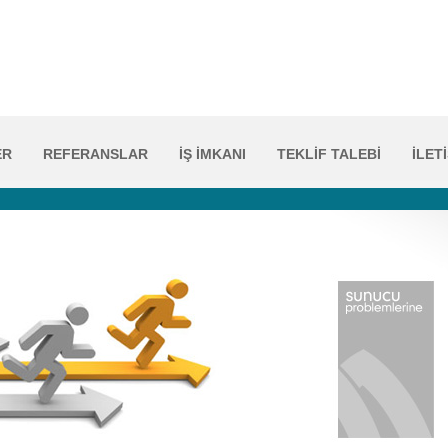
ER
REFERANSLAR
İŞ İMKANI
TEKLİF TALEBİ
İLET