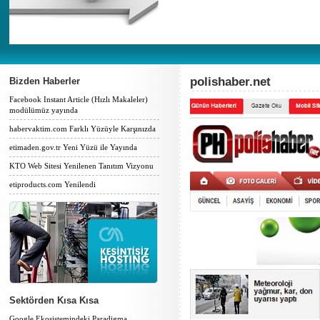
polishaber.net
Bizden Haberler
Facebook Instant Article (Hızlı Makaleler)
modülümüz yayında
habervaktim.com Farklı Yüzüyle Karşınızda
etimaden.gov.tr Yeni Yüzü ile Yayında
KTO Web Sitesi Yenilenen Tanıtım Vizyonu
etiproducts.com Yenilendi
Sektörden Kısa Kısa
Google Ekosistemindeki Paradigma