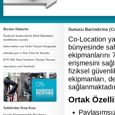
Sunucu Barındırma (Co
Bizden Haberler
Facebook Instant Article (Hızlı Makaleler)
Co-Location ya
modülümüz yayında
bünyesinde sah
habervaktim.com Farklı Yüzüyle Karşınızda
etimaden.gov.tr Yeni Yüzü ile Yayında
ekipmanlarını 7
KTO Web Sitesi Yenilenen Tanıtım Vizyonu
erişmesini sağ
etiproducts.com Yenilendi
fiziksel güvenli
ekipmanları, de
sağlanmaktadır
Ortak Özelli
Sektörden Kısa Kısa
Paylaşımsız
Google Ekosistemindeki Paradigma