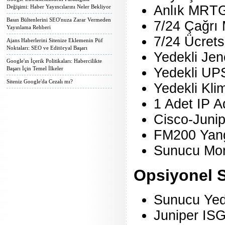
Anlık MRTG 
Değişimi: Haber Yayıncılarını Neler Bekliyor
Basın Bültenlerini SEO'nuza Zarar Vermeden
7/24 Çağrı 
Yayınlama Rehberi
7/24 Ücrets
Ajans Haberlerini Sitenize Eklemenin Püf
Noktaları: SEO ve Editöryal Başarı
Yedekli Jen
Google'ın İçerik Politikaları: Habercilikte
Yedekli UP
Başarı İçin Temel İlkeler
Siteniz Google'da Cezalı mı?
Yedekli Kli
1 Adet IP A
Cisco-Juni
FM200 Yang
Sunucu Moni
Opsiyonel S
Sunucu Yed
Juniper ISG