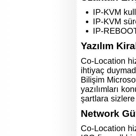
IP-KVM kul
IP-KVM sürek
IP-REBOOT s
Yazılım Kir
Co-Location hi
ihtiyaç duymad
Bilişim Micros
yazılımları ko
şartlara sizler
Network Güv
Co-Location hi