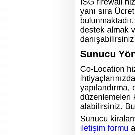
ISG firewall hi
yanı sıra Ücre
bulunmaktadır.
destek almak v
danışabilirsiniz
Sunucu Yöne
Co-Location hi
ihtiyaçlarınız
yapılandırma, 
düzenlemeleri
alabilirsiniz. Bu
Sunucu kiralama 
iletişim formu
a