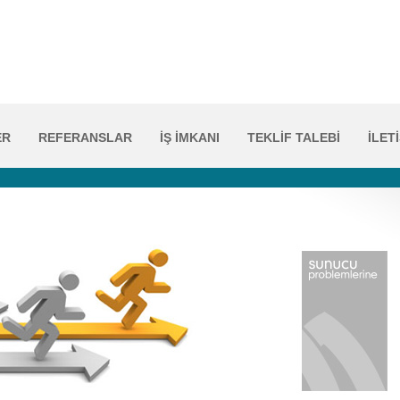
ER
REFERANSLAR
İŞ İMKANI
TEKLİF TALEBİ
İLET