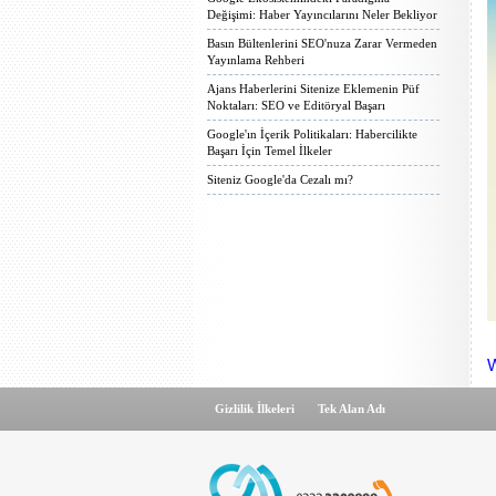
Değişimi: Haber Yayıncılarını Neler Bekliyor
Basın Bültenlerini SEO'nuza Zarar Vermeden
Yayınlama Rehberi
Ajans Haberlerini Sitenize Eklemenin Püf
Noktaları: SEO ve Editöryal Başarı
Google'ın İçerik Politikaları: Habercilikte
Başarı İçin Temel İlkeler
Siteniz Google'da Cezalı mı?
W
Gizlilik İlkeleri
Tek Alan Adı