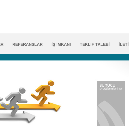
ER
REFERANSLAR
İŞ İMKANI
TEKLİF TALEBİ
İLET