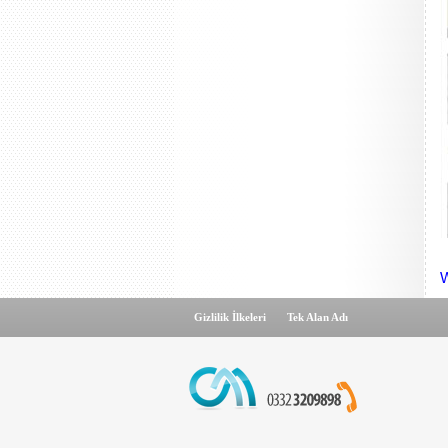
W
Gizlilik İlkeleri
Tek Alan Adı