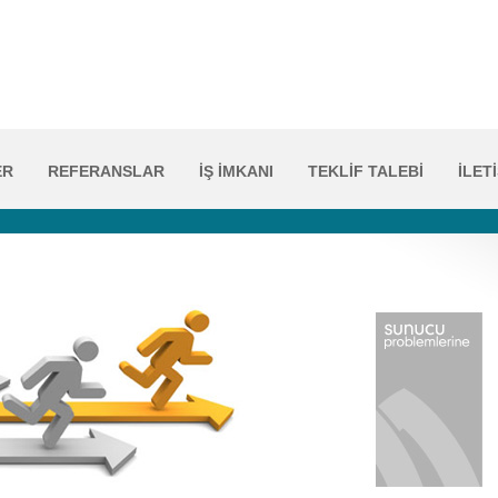
ER
REFERANSLAR
İŞ İMKANI
TEKLİF TALEBİ
İLET