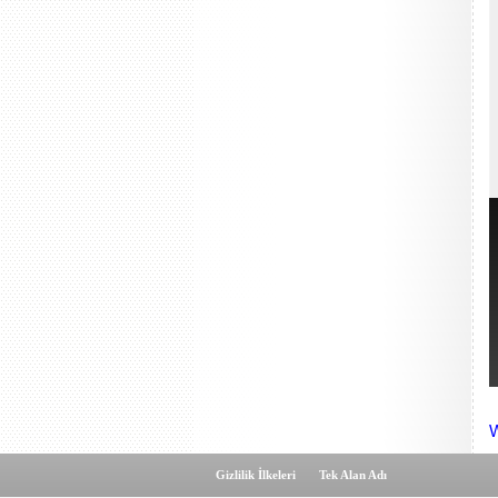
W
Gizlilik İlkeleri
Tek Alan Adı