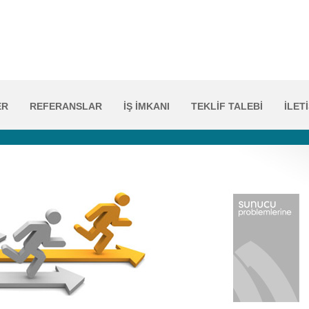
ER
REFERANSLAR
İŞ İMKANI
TEKLİF TALEBİ
İLET