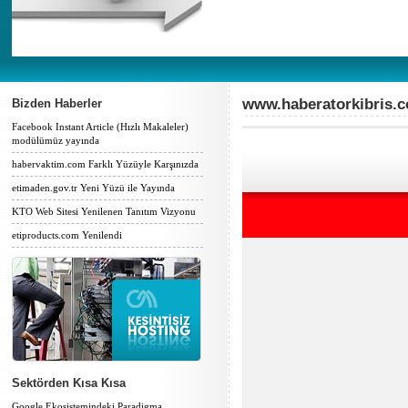
www.haberatorkibris.
Bizden Haberler
Facebook Instant Article (Hızlı Makaleler)
modülümüz yayında
habervaktim.com Farklı Yüzüyle Karşınızda
etimaden.gov.tr Yeni Yüzü ile Yayında
KTO Web Sitesi Yenilenen Tanıtım Vizyonu
etiproducts.com Yenilendi
Sektörden Kısa Kısa
Google Ekosistemindeki Paradigma