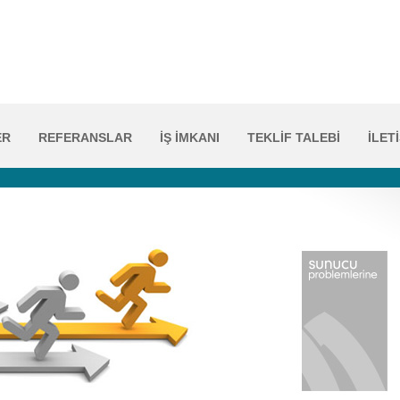
ER
REFERANSLAR
İŞ İMKANI
TEKLİF TALEBİ
İLET