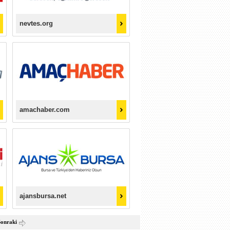
nevtes.org
amachaber.com
ajansbursa.net
Sonraki