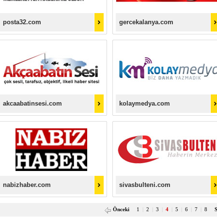
posta32.com
gercekalanya.com
akcaabatinsesi.com
kolaymedya.com
nabizhaber.com
sivasbulteni.com
Önceki
1
|
2
|
3
|
4
|
5
|
6
|
7
|
8