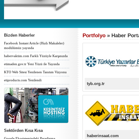
Portfolyo
» Haber Porta
Bizden Haberler
Facebook Instant Article (Hızlı Makaleler)
modülümüz yayında
habervaktim.com Farklı Yüzüyle Karşınızda
etimaden.gov.tr Yeni Yüzü ile Yayında
KTO Web Sitesi Yenilenen Tanıtım Vizyonu
etiproducts.com Yenilendi
tyb.org.tr
Sektörden Kısa Kısa
haberinsaat.com
Google Ekosistemindeki Paradigma